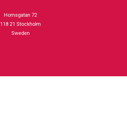
Hornsgatan 72
118 21 Stockholm
Sweden
folkoperan.se
På scen
Köp biljetter