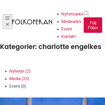
Sök i ny
Nyhetsarkiv
Mediearkiv
Följ
Följer
Event
Kontakt
Kategorier: charlotte engelkes
Nyheter (2)
Media (25)
Event (0)