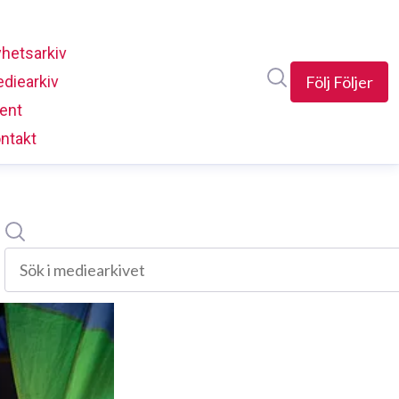
hetsarkiv
Sök i nyhetsrumm
diearkiv
(current)
Följ
Följer
ent
ntakt
Sök
Sök i mediearkivet