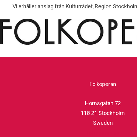
Vi erhåller anslag från Kulturrådet, Region Stockho
Folkoperan
Hornsgatan 72
118 21 Stockholm
Sweden
folkoperan.se