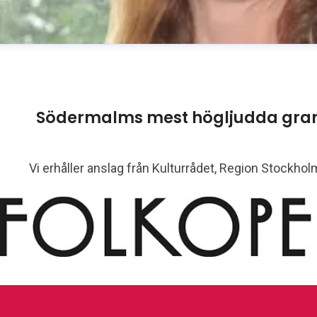
Södermalms mest högljudda gran
Vi erhåller anslag från Kulturrådet, Region Stockho
usanne Reuszner
resskontakt
Kommunikationschef
susanne.reuszner@fo