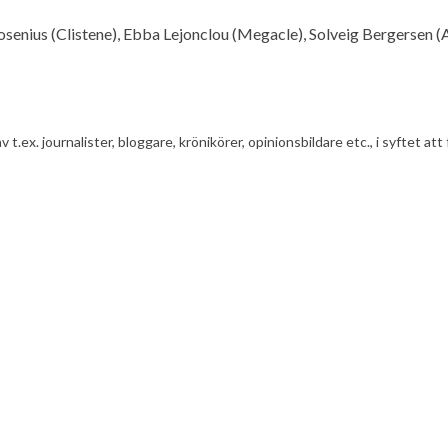
osenius (Clistene), Ebba Lejonclou (Megacle), Solveig Bergersen (
av t.ex. journalister, bloggare, krönikörer, opinionsbildare etc., i syfte