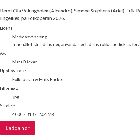
Bernt Ola Volungholen (Alcandro), Simone Stephens (Ariel), Erik R
Engelkes, på Folkoperan 2026.
Mats Bäcker
Licens:
Medieanvändning
Innehållet får laddas ner, användas och delas i olika mediekanaler 
Av:
Mats Bäcker
Upphovsrätt:
Folkoperan & Mats Bäcker
Filformat:
.jpg
Storlek:
4000 x 3137, 2,04 MB
Ladda ner