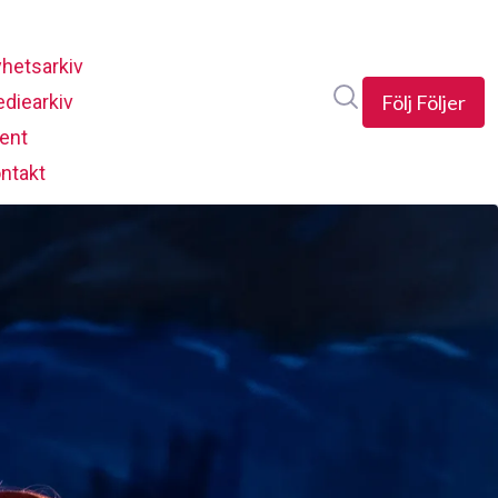
hetsarkiv
Sök i nyhetsrumm
diearkiv
Följ
Följer
ent
ntakt