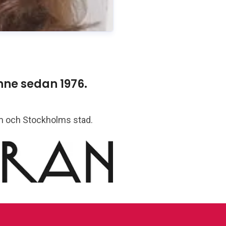
ne sedan 1976.
lm och Stockholms stad.
lkoperan.se
070-218 46 51