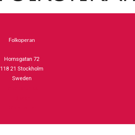
Folkoperan
Hornsgatan 72
118 21 Stockholm
Sweden
folkoperan.se
På scen
Köp biljetter