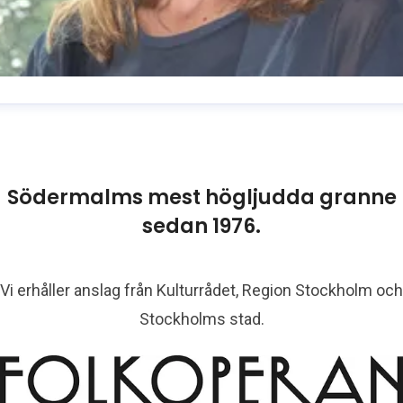
usanne Reuszner
resskontakt
Kommunikationschef
usanne.reuszner@folkoperan.se
070-218 46 51
Södermalms mest högljudda granne
sedan 1976.
Vi erhåller anslag från Kulturrådet, Region Stockholm och
Stockholms stad.