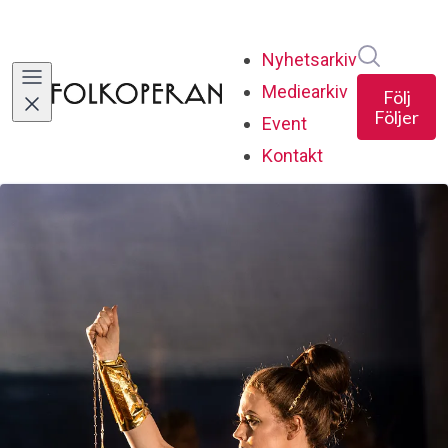
Sök i ny
Nyhetsarkiv
Mediearkiv
Följ
Följer
Event
Kontakt