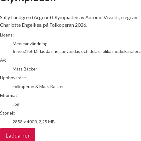
Sally Lundgren (Argene) Olympiaden av Antonio Vivaldi, i regi av
Charlotte Engelkes, på Folkoperan 2026.
Mats Bäcker
Licens:
Medieanvändning
Innehållet får laddas ner, användas och delas i olika mediekanaler 
Av:
Mats Bäcker
Upphovsrätt:
Folkoperan & Mats Bäcker
Filformat:
.jpg
Storlek:
2858 x 4000, 2,25 MB
Ladda ner