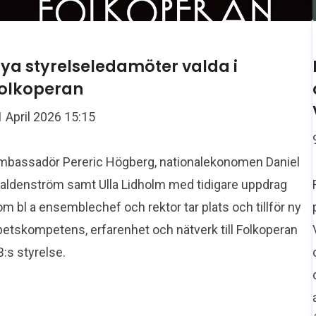
ya styrelseledamöter valda i
olkoperan
 April 2026 15:15
mbassadör Pereric Högberg, nationalekonomen Daniel
aldenström samt Ulla Lidholm med tidigare uppdrag
m bl a ensemblechef och rektor tar plats och tillför ny
petskompetens, erfarenhet och nätverk till Folkoperan
:s styrelse.