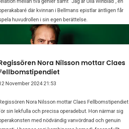
relation mellan två genier samt ”Jag är Ulla Winblad”, en
operakabaré där kvinnan i Bellmans epistlar äntligen får
spela huvudrollen i sin egen berättelse.
Regissören Nora Nilsson mottar Claes
Fellbomstipendiet
12 November 2024 21:53
Regissören Nora Nilsson mottar Claes Fellbomstipendiet
för sin lekfulla och precisa operadebut. Hon närmar sig
operakonsten med nödvändig vanvördnad och genuin