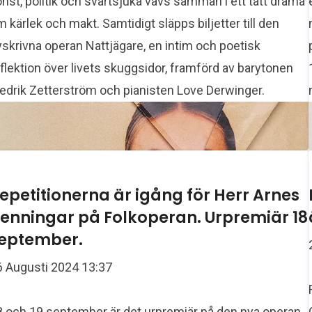
nst, politik och svartsjuka vävs samman i ett tätt drama
 kärlek och makt. Samtidigt släpps biljetter till den
skrivna operan Nattjägare, en intim och poetisk
flektion över livets skuggsidor, framförd av barytonen
redrik Zetterström och pianisten Love Derwinger.
epetitionerna är igång för Herr Arnes
enningar på Folkoperan. Urpremiär 18
eptember.
6 Augusti 2024 13:37
8 och 19 september är det urpremiär på den nya operan