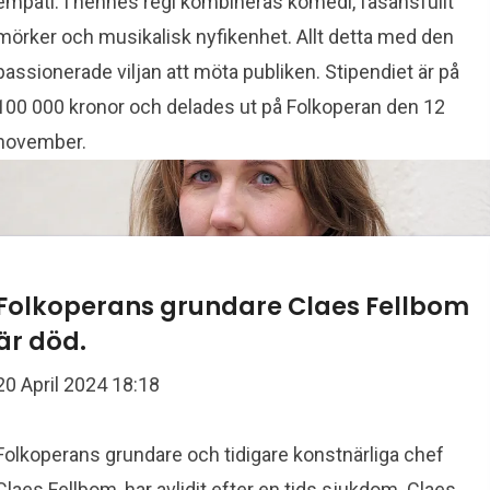
empati. I hennes regi kombineras komedi, fasansfullt
mörker och musikalisk nyfikenhet. Allt detta med den
passionerade viljan att möta publiken. Stipendiet är på
100 000 kronor och delades ut på Folkoperan den 12
november.
Folkoperans grundare Claes Fellbom
är död.
20 April 2024 18:18
Folkoperans grundare och tidigare konstnärliga chef
Claes Fellbom, har avlidit efter en tids sjukdom. Claes