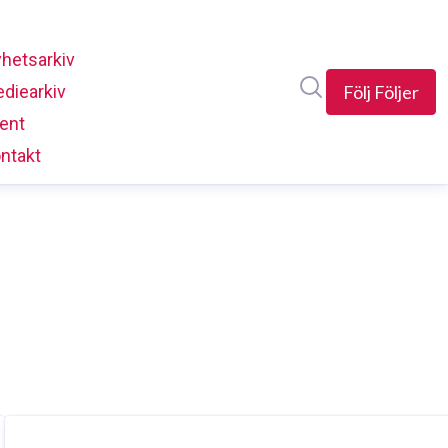
hetsarkiv
Sök i nyhetsrumm
diearkiv
Följ
Följer
ent
ntakt