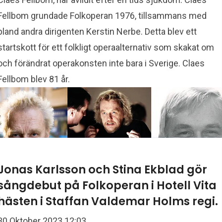
Fellbom grundade Folkoperan 1976, tillsammans med
bland andra dirigenten Kerstin Nerbe. Detta blev ett
startskott för ett folkligt operaalternativ som skakat om
och förändrat operakonsten inte bara i Sverige. Claes
Fellbom blev 81 år.
Jonas Karlsson och Stina Ekblad gör
sångdebut på Folkoperan i Hotell Vita
hästen i Staffan Valdemar Holms regi.
30 Oktober 2023 12:03