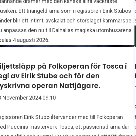
pännande dramer med den kanske allra vackraste
siken. Ett triangeldrama som i regissören Eirik Stubos
nder blir ett intimt, avskalat och storslaget kammarspel.
u anpassas den nu till Dalhallas magiska utomhusarena.
pelas 4 augusti 2026.
iljettsläpp på Folkoperan för Tosca i
egi av Eirik Stubø och för den
yskrivna operan Nattjägare.
3 November 2024 09:10
gissören Eirik Stubø återvänder med till Folkoperan
ed Puccinis mästerverk Tosca, ett passionsdrama där