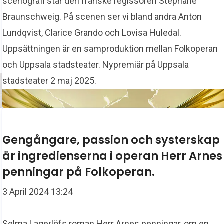
scenografi står den franske regissören Stéphane
Braunschweig. På scenen ser vi bland andra Anton
Lundqvist, Clarice Grando och Lovisa Huledal.
Uppsättningen är en samproduktion mellan Folkoperan
och Uppsala stadsteater. Nypremiär på Uppsala
stadsteater 2 maj 2025.
Gengångare, passion och systerskap
är ingredienserna i operan Herr Arnes
penningar på Folkoperan.
3 April 2024 13:24
Selma Lagerlöfs roman Herr Arnes penningar, om en