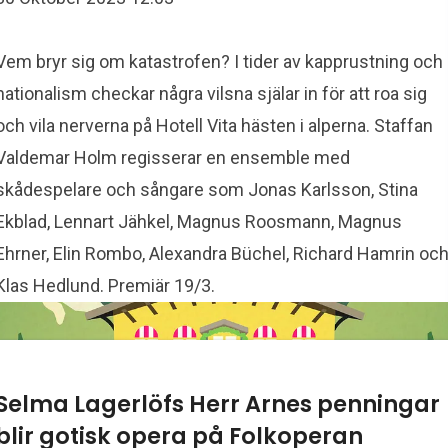
Vem bryr sig om katastrofen? I tider av kapprustning och
nationalism checkar några vilsna själar in för att roa sig
och vila nerverna på Hotell Vita hästen i alperna. Staffan
Valdemar Holm regisserar en ensemble med
skådespelare och sångare som Jonas Karlsson, Stina
Ekblad, Lennart Jähkel, Magnus Roosmann, Magnus
Ehrner, Elin Rombo, Alexandra Büchel, Richard Hamrin oc
Klas Hedlund. Premiär 19/3.
Selma Lagerlöfs Herr Arnes penningar
blir gotisk opera på Folkoperan