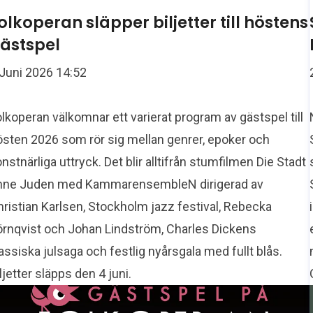
olkoperan släpper biljetter till höstens
ästspel
 Juni 2026 14:52
lkoperan välkomnar ett varierat program av gästspel till
östen 2026 som rör sig mellan genrer, epoker och
nstnärliga uttryck. Det blir alltifrån stumfilmen Die Stadt
hne Juden med KammarensembleN dirigerad av
ristian Karlsen, Stockholm jazz festival, Rebecka
örnqvist och Johan Lindström, Charles Dickens
assiska julsaga och festlig nyårsgala med fullt blås.
ljetter släpps den 4 juni.