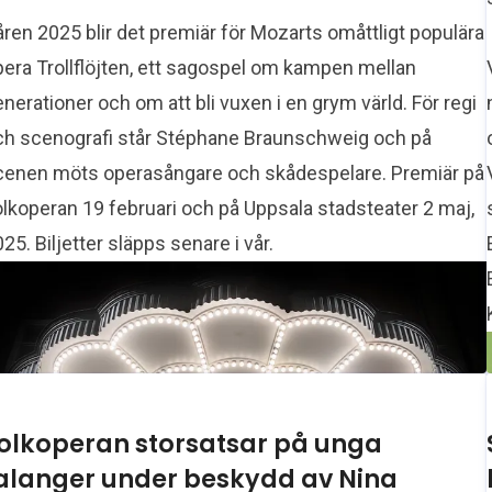
ren 2025 blir det premiär för Mozarts omåttligt populära
pera Trollflöjten, ett sagospel om kampen mellan
nerationer och om att bli vuxen i en grym värld. För regi
ch scenografi står Stéphane Braunschweig och på
cenen möts operasångare och skådespelare. Premiär på
lkoperan 19 februari och på Uppsala stadsteater 2 maj,
25. Biljetter släpps senare i vår.
olkoperan storsatsar på unga
alanger under beskydd av Nina