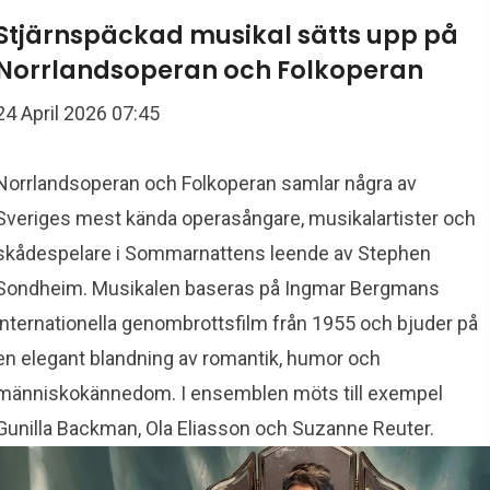
Stjärnspäckad musikal sätts upp på
Norrlandsoperan och Folkoperan
24 April 2026 07:45
Norrlandsoperan och Folkoperan samlar några av
Sveriges mest kända operasångare, musikalartister och
skådespelare i Sommarnattens leende av Stephen
Sondheim. Musikalen baseras på Ingmar Bergmans
internationella genombrottsfilm från 1955 och bjuder på
en elegant blandning av romantik, humor och
människokännedom. I ensemblen möts till exempel
Gunilla Backman, Ola Eliasson och Suzanne Reuter.