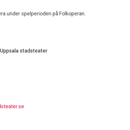
era under spelperioden på Folkoperan.
 Uppsala stadsteater
steater.se