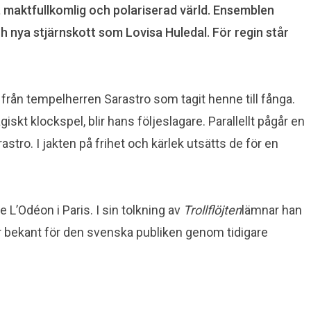
, maktfullkomlig och polariserad värld. Ensemblen
nya stjärnskott som Lovisa Huledal. För regin står
a från tempelherren Sarastro som tagit henne till fånga.
kt klockspel, blir hans följeslagare. Parallellt pågår en
tro. I jakten på frihet och kärlek utsätts de för en
’Odéon i Paris. I sin tolkning av
Trollflöjten
lämnar han
r bekant för den svenska publiken genom tidigare