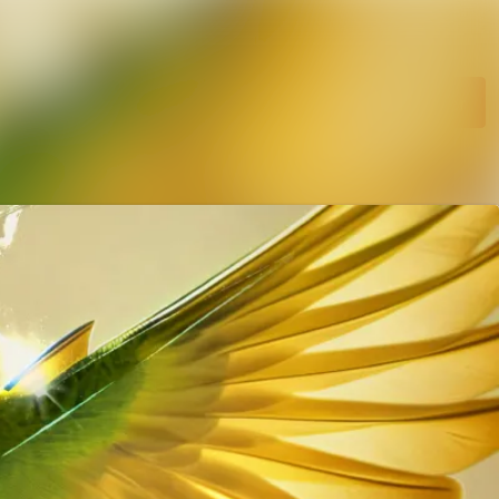
hetsarkiv
Sök i nyhetsrumm
diearkiv
Följ
Följer
ent
ntakt