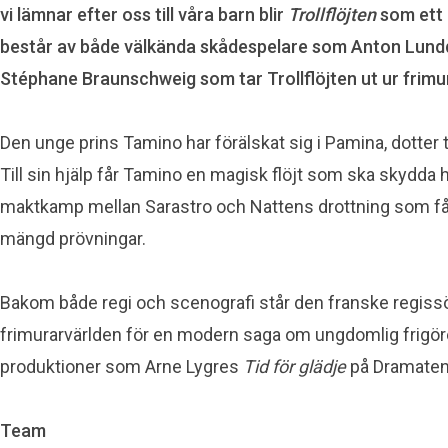
vi lämnar efter oss till våra barn blir
Trollflöjten
som ett 
består av både välkända skådespelare som Anton Lundqv
Stéphane Braunschweig som tar Trollflöjten ut ur frimura
Den unge prins Tamino har förälskat sig i Pamina, dotter 
Till sin hjälp får Tamino en magisk flöjt som ska skydda 
maktkamp mellan Sarastro och Nattens drottning som får ti
mängd prövningar.
Bakom både regi och scenografi står den franske regissör
frimurarvärlden för en modern saga om ungdomlig frigör
produktioner som Arne Lygres
Tid för glädje
på Dramate
Team