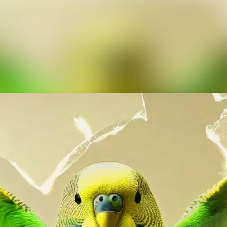
Ny
Me
Ev
Ko