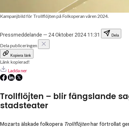
Kampanjbild för Trollflöjten på Folkoperan våren 2024.
Pressmeddelande
—
24 Oktober 2024 11:31
Dela
Dela publiceringen
Kopiera länk
Länk kopierad!
Ladda ner
Trollflöjten – blir fängslande
stadsteater
Mozarts älskade folkopera
Trollflöjten
har förtrollat ge