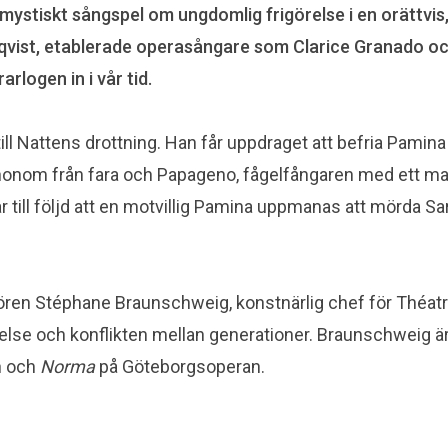
mystiskt sångspel om ungdomlig frigörelse i en orättvis
ist, etablerade operasångare som Clarice Granado och 
rlogen in i vår tid.
till Nattens drottning. Han får uppdraget att befria Pamin
honom från fara och Papageno, fågelfångaren med ett magis
ll följd att en motvillig Pamina uppmanas att mörda Saras
en Stéphane Braunschweig, konstnärlig chef för Théatre L
else och konflikten mellan generationer. Braunschweig ä
n och
Norma
på Göteborgsoperan.