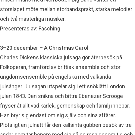
storslaget möte mellan storbandsprakt, starka melodier
och två mästerliga musiker.
Presenteras av: Fasching
3–20 december – A Christmas Carol
Charles Dickens klassiska julsaga gör återbesök på
Folkoperan, framförd av brittisk ensemble och stor
ungdomsensemble på engelska med välkända
julsånger. Julsagan utspelar sig i ett snöklätt London
julen 1843. Den snikna och bittra Ebenezer Scrooge
fnyser åt allt vad kärlek, gemenskap och familj innebär.
Han bryr sig endast om sig själv och sina affärer.
Plötsligt en julnatt får den kallsinta gubben besök av tre
andar som tar honom med sig på en resa genom tid och