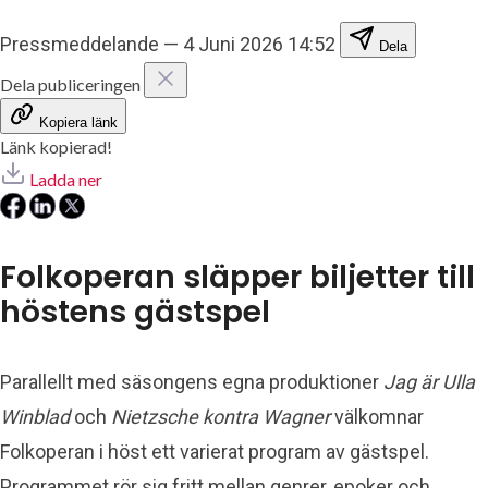
Pressmeddelande
—
4 Juni 2026 14:52
Dela
Dela publiceringen
Kopiera länk
Länk kopierad!
Ladda ner
Folkoperan släpper biljetter till
höstens gästspel
Parallellt med säsongens egna produktioner
Jag är Ulla
Winblad
och
Nietzsche kontra Wagner
välkomnar
Folkoperan i höst ett varierat program av gästspel.
Programmet rör sig fritt mellan genrer, epoker och