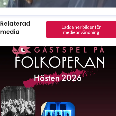
usanne Reuszner
Relaterad
Ladda ner bilder för
resskontakt
Kommunikationschef
media
medieanvändning
usanne.reuszner@folkoperan.se
070-218 46 51