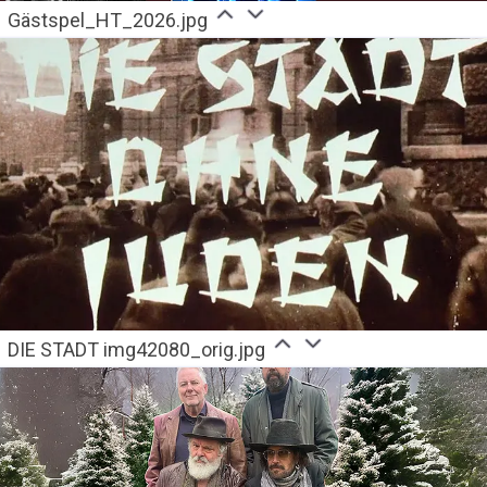
Gästspel_HT_2026.jpg
DIE STADT img42080_orig.jpg