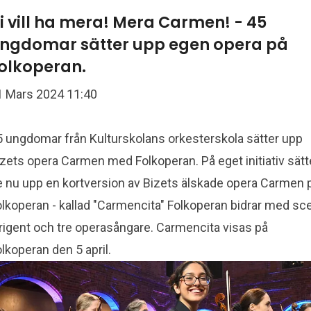
i vill ha mera! Mera Carmen! - 45
ngdomar sätter upp egen opera på
olkoperan.
1 Mars 2024 11:40
5 ungdomar från Kulturskolans orkesterskola sätter upp
zets opera Carmen med Folkoperan. På eget initiativ sätt
e nu upp en kortversion av Bizets älskade opera Carmen 
lkoperan - kallad "Carmencita" Folkoperan bidrar med sce
irigent och tre operasångare. Carmencita visas på
lkoperan den 5 april.