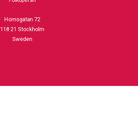
Hornsgatan 72
118 21 Stockholm
Sweden
folkoperan.se
På scen
Köp biljetter