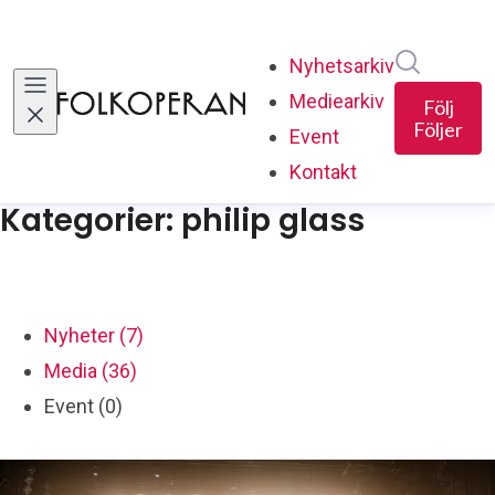
Sök i ny
Nyhetsarkiv
Mediearkiv
Följ
Följer
Event
Kontakt
Kategorier: philip glass
Nyheter (7)
Media (36)
Event (0)