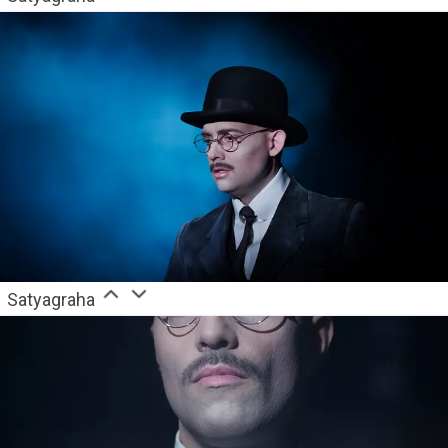
Satyagraha