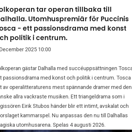
olkoperan tar operan tillbaka till
alhalla. Utomhuspremiär för Puccinis
osca - ett passionsdrama med konst
ch politik i centrum.
 December 2025 10:00
olkoperan gästar Dalhalla med succéuppsättningen Tosca
tt passionsdrama med konst och politik i centrum. Tosca 
tt av operalitteraturens mest spännande dramer med den
nske allra vackraste musiken. Ett triangeldrama som i
gissören Eirik Stubos händer blir ett intimt, avskalat och
torslaget kammarspel. Nu anpassas den nu till Dalhallas
agiska utomhusarena. Spelas 4 augusti 2026.