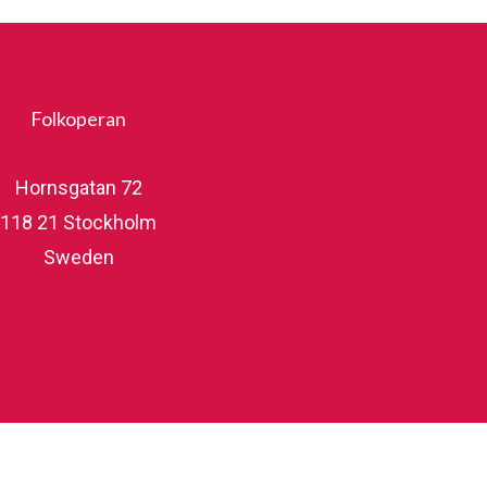
Folkoperan
Hornsgatan 72
118 21 Stockholm
Sweden
folkoperan.se
På scen
Köp biljetter