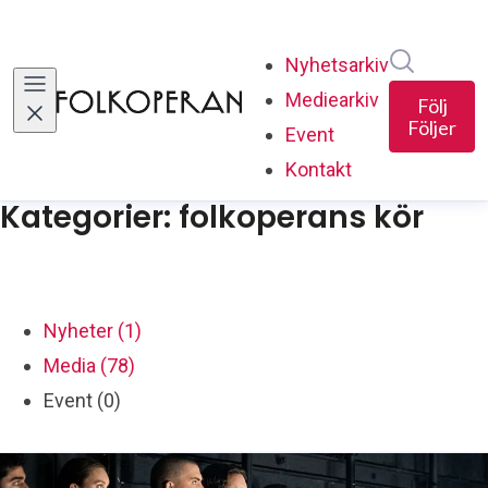
Sök i ny
Nyhetsarkiv
Mediearkiv
Följ
Följer
Event
Kontakt
Kategorier: folkoperans kör
Nyheter (1)
Media (78)
Event (0)