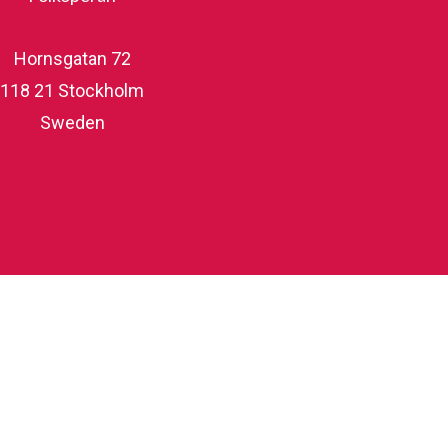
Hornsgatan 72
118 21 Stockholm
Sweden
folkoperan.se
På scen
Köp biljetter