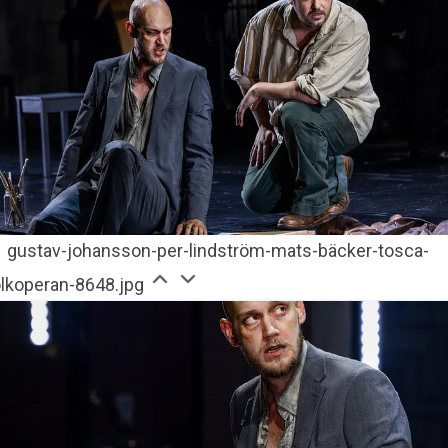
gustav-johansson-per-lindström-mats-bäcker-tosca-
olkoperan-8648.jpg