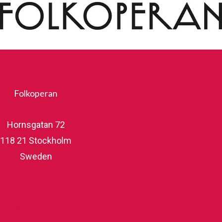
Folkoperan
Hornsgatan 72
118 21 Stockholm
Sweden
folkoperan.se
På scen
Köp biljetter