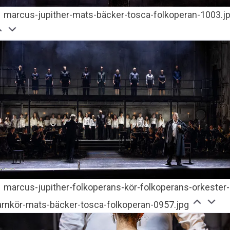
marcus-jupither-mats-bäcker-tosca-folkoperan-1003.j
marcus-jupither-folkoperans-kör-folkoperans-orkester-
arnkör-mats-bäcker-tosca-folkoperan-0957.jpg