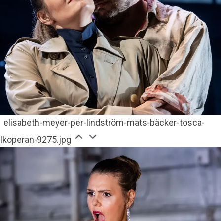
elisabeth-meyer-per-lindström-mats-bäcker-tosca-
olkoperan-9275.jpg