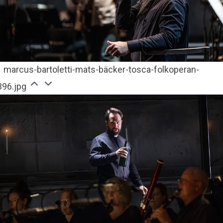
marcus-bartoletti-mats-bäcker-tosca-folkoperan-
396.jpg