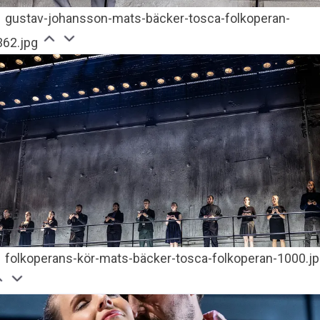
gustav-johansson-mats-bäcker-tosca-folkoperan-
362.jpg
folkoperans-kör-mats-bäcker-tosca-folkoperan-1000.j