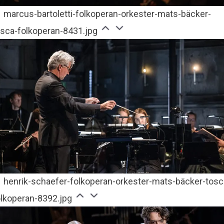
marcus-bartoletti-folkoperan-orkester-mats-bäcker-
osca-folkoperan-8431.jpg
henrik-schaefer-folkoperan-orkester-mats-bäcker-tosc
olkoperan-8392.jpg