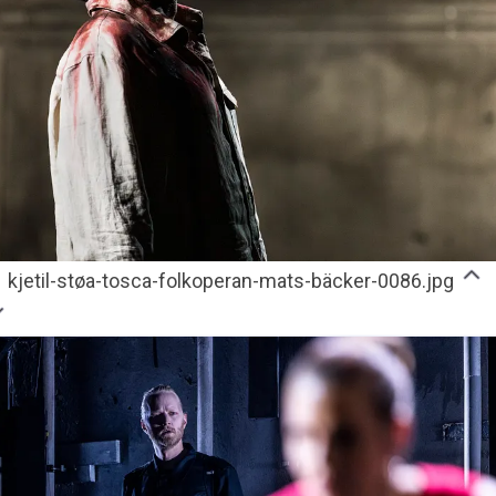
kjetil-støa-tosca-folkoperan-mats-bäcker-0086.jpg