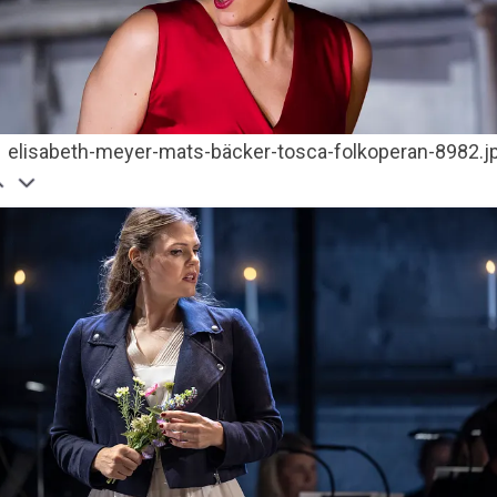
elisabeth-meyer-mats-bäcker-tosca-folkoperan-8982.j