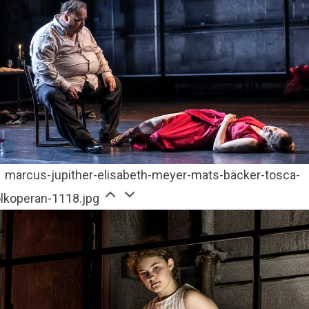
marcus-jupither-elisabeth-meyer-mats-bäcker-tosca-
olkoperan-1118.jpg