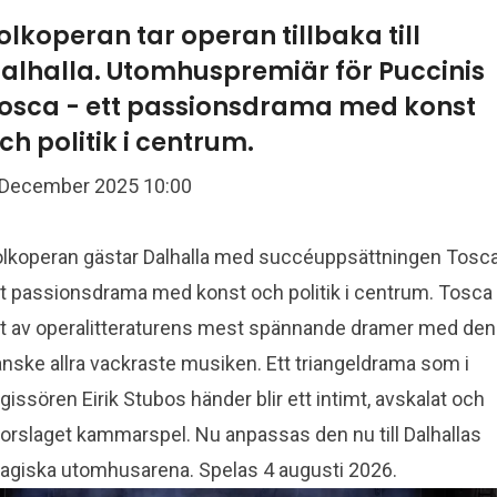
olkoperan tar operan tillbaka till
alhalla. Utomhuspremiär för Puccinis
osca - ett passionsdrama med konst
ch politik i centrum.
 December 2025 10:00
olkoperan gästar Dalhalla med succéuppsättningen Tosca
tt passionsdrama med konst och politik i centrum. Tosca 
tt av operalitteraturens mest spännande dramer med den
nske allra vackraste musiken. Ett triangeldrama som i
gissören Eirik Stubos händer blir ett intimt, avskalat och
torslaget kammarspel. Nu anpassas den nu till Dalhallas
agiska utomhusarena. Spelas 4 augusti 2026.