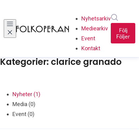
Sök i ny
Nyhetsarkiv
Mediearkiv
Följ
Följer
Event
Kontakt
Kategorier: clarice granado
Nyheter (1)
Media (0)
Event (0)