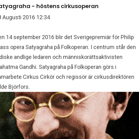
usanne.reuszner@folkoperan.se
070-218 46 51
atyagraha - höstens cirkusoperan
8 Augusti 2016 12:34
en 14 september 2016 blir det Sverigepremiär för Philip
lass opera Satyagraha på Folkoperan. I centrum står den
ndiske andlige ledaren och människorättsaktivisten
ahatma Gandhi. Satyagraha på Folkoperan görs i
amarbete Cirkus Cirkör och regissör är cirkusdirektören
lde Björfors.