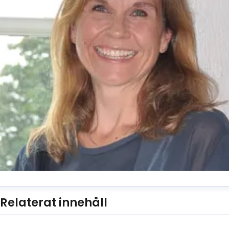
usanne Reuszner
Relaterat innehåll
resskontakt
Kommunikationschef