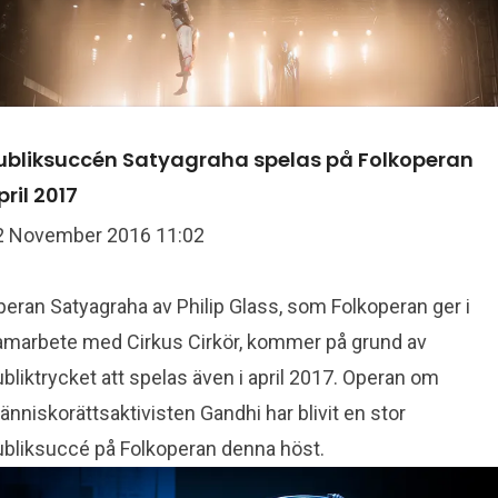
Publiksuccén Satyagraha spelas på Folkoperan
pril 2017
2 November 2016 11:02
eran Satyagraha av Philip Glass, som Folkoperan ger i
amarbete med Cirkus Cirkör, kommer på grund av
bliktrycket att spelas även i april 2017. Operan om
nniskorättsaktivisten Gandhi har blivit en stor
ubliksuccé på Folkoperan denna höst.