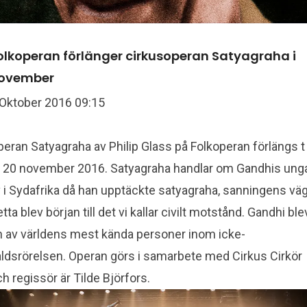
Folkoperan förlänger cirkusoperan Satyagraha i
ovember
 Oktober 2016 09:15
eran Satyagraha av Philip Glass på Folkoperan förlängs t
 20 november 2016. Satyagraha handlar om Gandhis ung
v i Sydafrika då han upptäckte satyagraha, sanningens väg
tta blev början till det vi kallar civilt motstånd. Gandhi ble
n av världens mest kända personer inom icke-
åldsrörelsen. Operan görs i samarbete med Cirkus Cirkör
h regissör är Tilde Björfors.