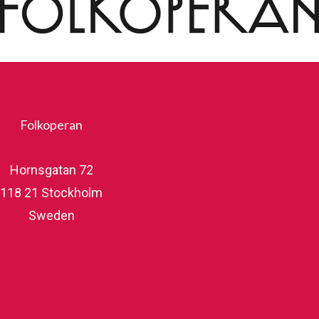
Folkoperan
Hornsgatan 72
118 21 Stockholm
Sweden
folkoperan.se
På scen
Köp biljetter