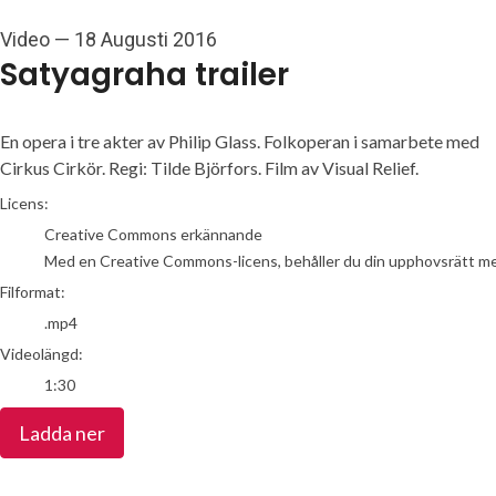
Video
—
18 Augusti 2016
Satyagraha trailer
En opera i tre akter av Philip Glass. Folkoperan i samarbete med
Cirkus Cirkör. Regi: Tilde Björfors. Film av Visual Relief.
go to media item
Licens:
Creative Commons erkännande
Med en Creative Commons-licens, behåller du din upphovsrätt men t
Filformat:
.mp4
Videolängd:
1:30
Ladda ner