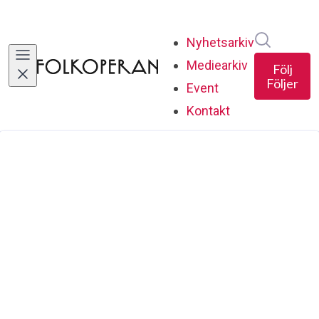
Sök i ny
Nyhetsarkiv
Mediearkiv
Följ
Följer
Event
Kontakt