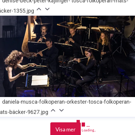
denise-beck-peter-kajlinger- tosca-folkoperan-mats-
äcker-1355.jpg
daniela-musca-folkoperan-orkester-tosca-folkoperan-
ats-bäcker-9627.jpg
Visa mer
Loading...