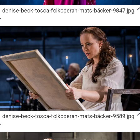
denise-beck-tosca-folkoperan-mats-bäcker-9847.jpg
denise-beck-tosca-folkoperan-mats-bäcker-9589.jpg