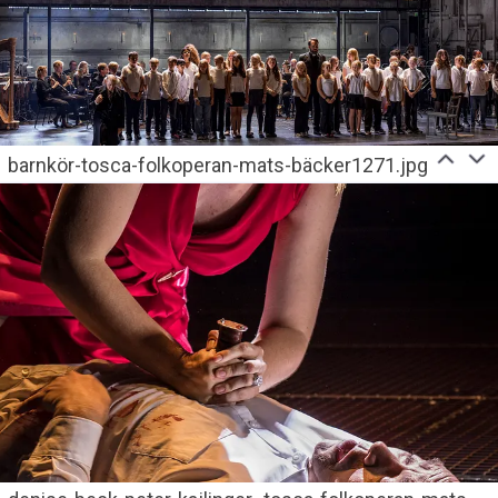
barnkör-tosca-folkoperan-mats-bäcker1271.jpg