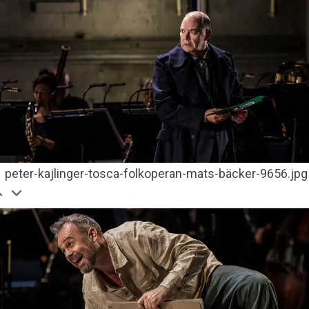
peter-kajlinger-tosca-folkoperan-mats-bäcker-9656.jpg