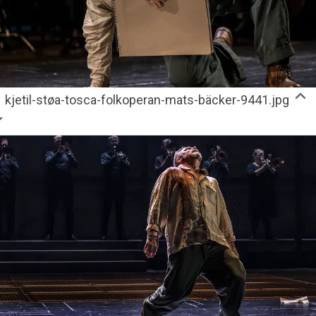
kjetil-støa-tosca-folkoperan-mats-bäcker-9441.jpg