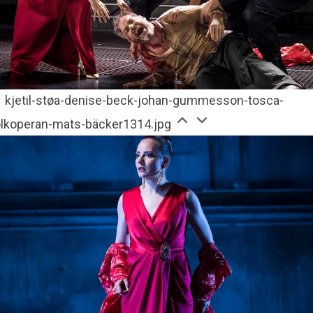
kjetil-støa-denise-beck-johan-gummesson-tosca-
olkoperan-mats-bäcker1314.jpg