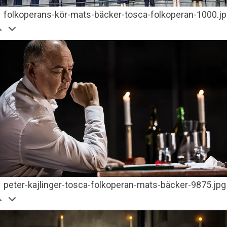
folkoperans-kör-mats-bäcker-tosca-folkoperan-1000.j
peter-kajlinger-tosca-folkoperan-mats-bäcker-9875.jpg