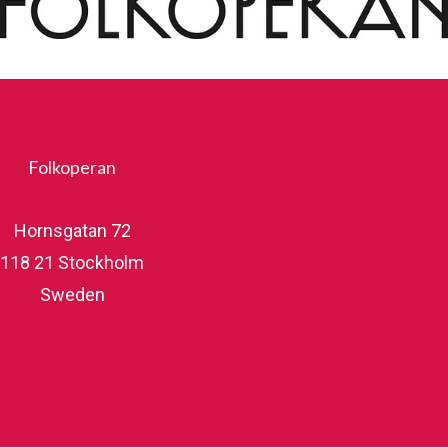
Folkoperan
Hornsgatan 72
118 21 Stockholm
Sweden
folkoperan.se
På scen
Köp biljetter