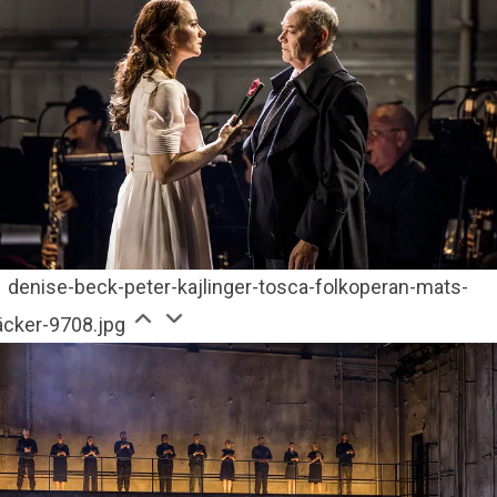
denise-beck-peter-kajlinger-tosca-folkoperan-mats-
äcker-9708.jpg