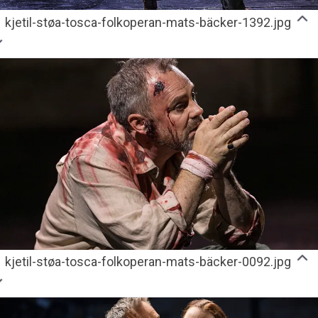
kjetil-støa-tosca-folkoperan-mats-bäcker-1392.jpg
kjetil-støa-tosca-folkoperan-mats-bäcker-0092.jpg