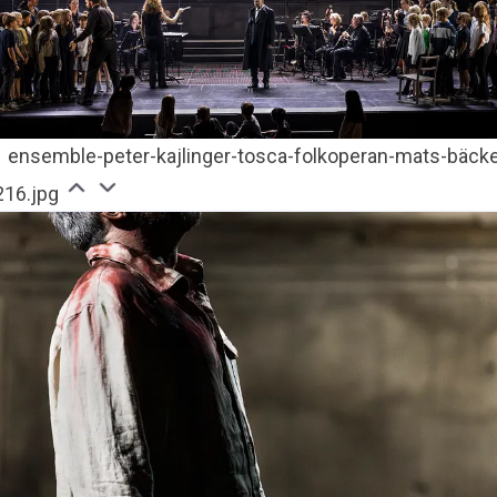
ensemble-peter-kajlinger-tosca-folkoperan-mats-bäcke
216.jpg