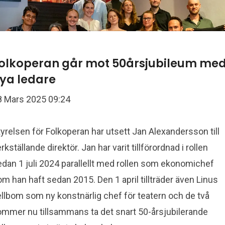
olkoperan går mot 50årsjubileum me
ya ledare
8 Mars 2025 09:24
yrelsen för Folkoperan har utsett Jan Alexandersson till
rkställande direktör. Jan har varit tillförordnad i rollen
edan 1 juli 2024 parallellt med rollen som ekonomichef
m han haft sedan 2015. Den 1 april tillträder även Linus
ellbom som ny konstnärlig chef för teatern och de två
ommer nu tillsammans ta det snart 50-årsjubilerande