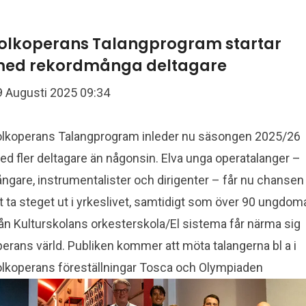
olkoperans Talangprogram startar
ed rekordmånga deltagare
9 Augusti 2025 09:34
olkoperans Talangprogram inleder nu säsongen 2025/26
d fler deltagare än någonsin. Elva unga operatalanger –
ngare, instrumentalister och dirigenter – får nu chansen
t ta steget ut i yrkeslivet, samtidigt som över 90 ungdom
ån Kulturskolans orkesterskola/El sistema får närma sig
erans värld. Publiken kommer att möta talangerna bl a i
olkoperans föreställningar Tosca och Olympiaden