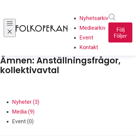
Sök i ny
Nyhetsarkiv
Mediearkiv
Följ
Följer
Event
Kontakt
Ämnen: Anställningsfrågor,
kollektivavtal
Nyheter (3)
Media (9)
Event (0)