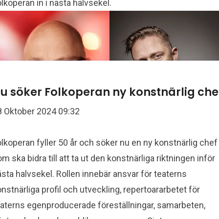
lkoperan in i nästa halvsekel.
u söker Folkoperan ny konstnärlig che
8 Oktober 2024 09:32
lkoperan fyller 50 år och söker nu en ny konstnärlig chef
m ska bidra till att ta ut den konstnärliga riktningen inför
sta halvsekel. Rollen innebär ansvar för teaterns
nstnärliga profil och utveckling, repertoararbetet för
eaterns egenproducerade föreställningar, samarbeten,