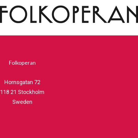
Folkoperan
Hornsgatan 72
118 21 Stockholm
Sweden
folkoperan.se
På scen
Köp biljetter