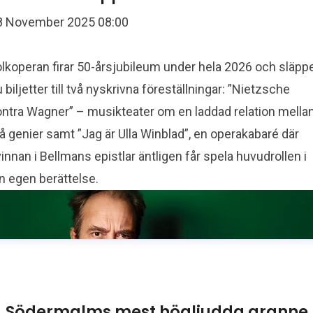
8 November 2025 08:00
olkoperan firar 50-årsjubileum under hela 2026 och släpp
 biljetter till två nyskrivna föreställningar: ”Nietzsche
ontra Wagner” – musikteater om en laddad relation mella
å genier samt ”Jag är Ulla Winblad”, en operakabaré där
innan i Bellmans epistlar äntligen får spela huvudrollen i
n egen berättelse.
Södermalms mest högljudda granne