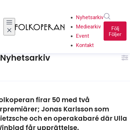
Sök i ny
Nyhetsarkiv
Mediearkiv
Följ
Följer
Event
Kontakt
Nyhetsarkiv
olkoperan firar 50 med två
rpremiärer; Jonas Karlsson som
ietzsche och en operakabaré där Ulla
inblad får upprättelse.