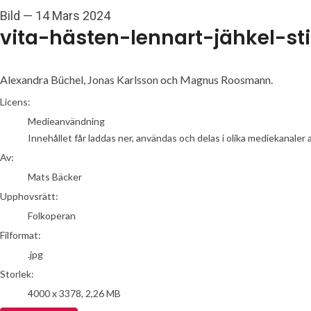
Bild
—
14 Mars 2024
vita-hästen-lennart-jähkel-s
Alexandra Büchel, Jonas Karlsson och Magnus Roosmann.
Mats Bäcker
Licens:
Medieanvändning
Innehållet får laddas ner, användas och delas i olika mediekanaler 
Av:
Mats Bäcker
Upphovsrätt:
Folkoperan
Filformat:
.jpg
Storlek:
4000 x 3378, 2,26 MB