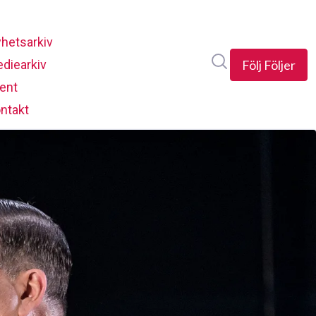
hetsarkiv
Sök i nyhetsrumm
diearkiv
Följ
Följer
ent
ntakt