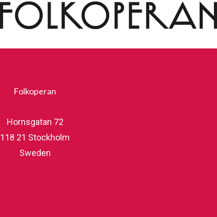
Folkoperan
Hornsgatan 72
118 21 Stockholm
Sweden
folkoperan.se
På scen
Köp biljetter