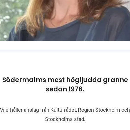
usanne Reuszner
resskontakt
Kommunikationschef
usanne.reuszner@folkoperan.se
070-218 46 51
Södermalms mest högljudda granne
sedan 1976.
Vi erhåller anslag från Kulturrådet, Region Stockholm och
Stockholms stad.