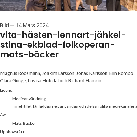
Bild
—
14 Mars 2024
vita-hästen-lennart-jähkel-
stina-ekblad-folkoperan-
mats-bäcker
Magnus Roosmann, Joakim Larsson, Jonas Karlsson, Elin Rombo,
Clara Gunge, Lovisa Huledal och Richard Hamrin.
Mats Bäcker
Licens:
Medieanvändning
Innehållet får laddas ner, användas och delas i olika mediekanaler 
Av:
Mats Bäcker
Upphovsrätt: