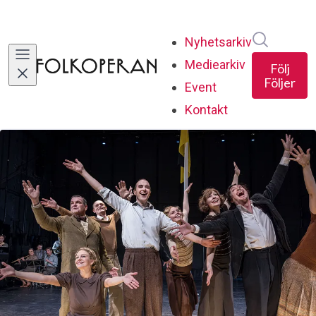
Sök i ny
Nyhetsarkiv
Mediearkiv
Följ
Följer
Event
Kontakt