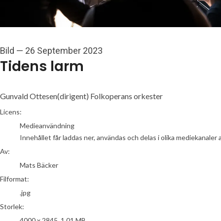
Bild
—
26 September 2023
Tidens larm
Gunvald Ottesen(dirigent) Folkoperans orkester
Mats Bäcker
Licens:
Medieanvändning
Innehållet får laddas ner, användas och delas i olika mediekanaler 
Av:
Mats Bäcker
Filformat:
.jpg
Storlek:
4000 x 2845, 1,01 MB