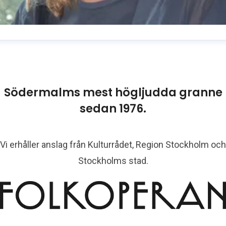
usanne Reuszner
resskontakt
Kommunikationschef
usanne.reuszner@folkoperan.se
070-218 46 51
Södermalms mest högljudda granne
sedan 1976.
Vi erhåller anslag från Kulturrådet, Region Stockholm och
Stockholms stad.