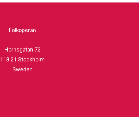
Folkoperan
Hornsgatan 72
118 21 Stockholm
Sweden
folkoperan.se
På scen
Köp biljetter