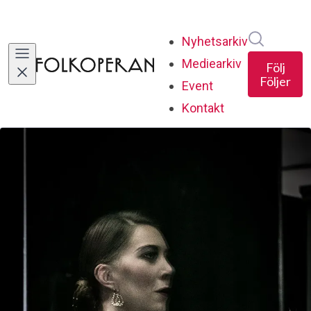
Sök i ny
Nyhetsarkiv
Mediearkiv
Följ
Följer
Event
Kontakt