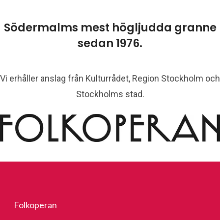
resskontakt
Kommunikationschef
usanne.reuszner@folkoperan.se
070-218 46 51
Södermalms mest högljudda granne
sedan 1976.
Vi erhåller anslag från Kulturrådet, Region Stockholm och
Stockholms stad.
Folkoperan