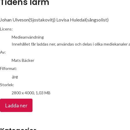
Tidens larm
Johan Ulveson(Sjostakovitj) Lovisa Huledal(sångsolist)
Mats Bäcker
Licens:
Medieanvändning
Innehållet får laddas ner, användas och delas i olika mediekanaler 
Av:
Mats Bäcker
Filformat:
.jpg
Storlek:
2800 x 4000, 1,03 MB
Ladda ner