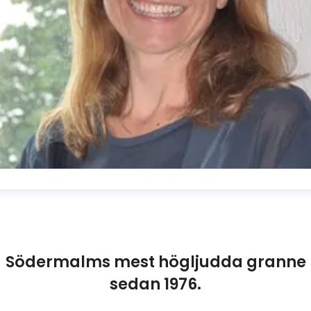
usanne Reuszner
resskontakt
Kommunikationschef
usanne.reuszner@folkoperan.se
070-218 46 51
Södermalms mest högljudda granne
sedan 1976.