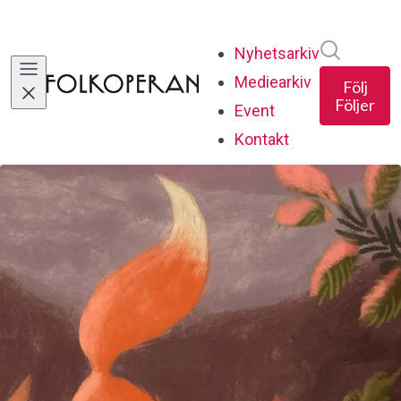
Sök i ny
Nyhetsarkiv
Mediearkiv
Följ
Följer
Event
Kontakt