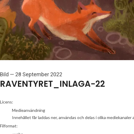
Bild
—
28 September 2022
RAVENTYRET_INLAGA-22
go to media item
Licens:
Medieanvändning
Innehållet får laddas ner, användas och delas i olika mediekanaler 
Filformat: