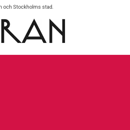
lm och Stockholms stad.
lkoperan.se
070-218 46 51