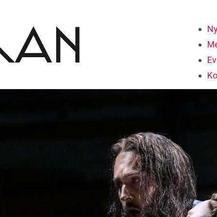
Ny
Me
Ev
Ko