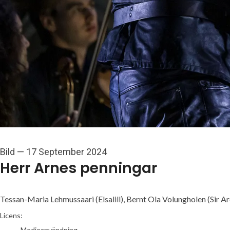
Bild
—
17 September 2024
Herr Arnes penningar
Tessan-Maria Lehmussaari (Elsalill), Bernt Ola Volungholen (Sir Ar
Mats Bäcker
Licens:
Medieanvändning