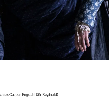
chie), Caspar Engdahl (Sir Reginald)