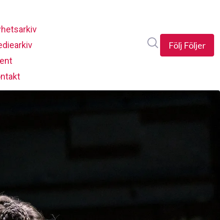
hetsarkiv
Sök i nyhetsrumm
diearkiv
Följ
Följer
ent
ntakt