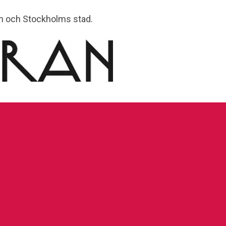
lm och Stockholms stad.
lkoperan.se
070-218 46 51