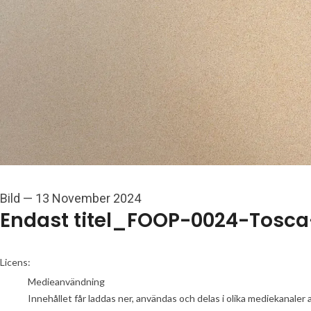
Bild
—
13 November 2024
Endast titel_FOOP-0024-Tosc
go to media item
Licens:
Medieanvändning
Innehållet får laddas ner, användas och delas i olika mediekanaler 