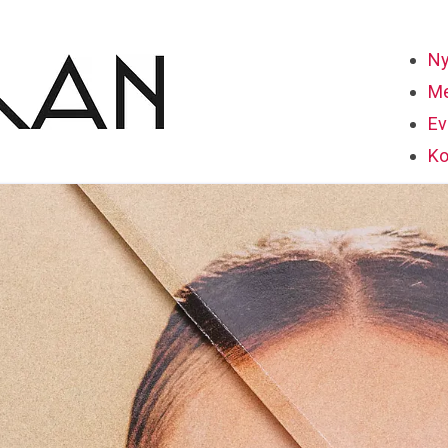
Ny
Me
Ev
Ko