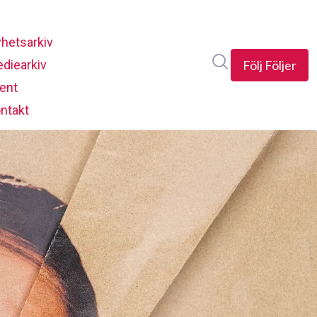
hetsarkiv
Sök i nyhetsrumm
diearkiv
Följ
Följer
ent
ntakt