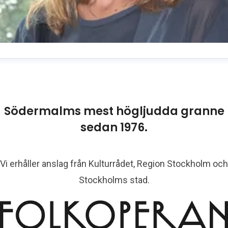
usanne Reuszner
resskontakt
Kommunikationschef
usanne.reuszner@folkoperan.se
070-218 46 51
Södermalms mest högljudda granne
sedan 1976.
Vi erhåller anslag från Kulturrådet, Region Stockholm och
Stockholms stad.