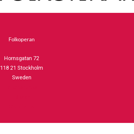
Folkoperan
Hornsgatan 72
118 21 Stockholm
Sweden
folkoperan.se
På scen
Köp biljetter