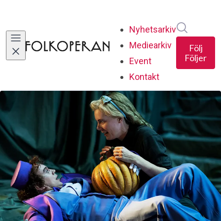
Sök i ny
Nyhetsarkiv
Mediearkiv
Följ
Följer
Event
Kontakt