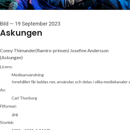
Bild
—
19 September 2023
Askungen
Conny Thimander(Ramiro-prinsen) Josefine Andersson
(Askungen)
Carl Thorborg
Licens:
Medieanvändning
Innehållet får laddas ner, användas och delas i olika mediekanaler 
Av:
Carl Thorborg
Filformat:
.jpg
Storlek: