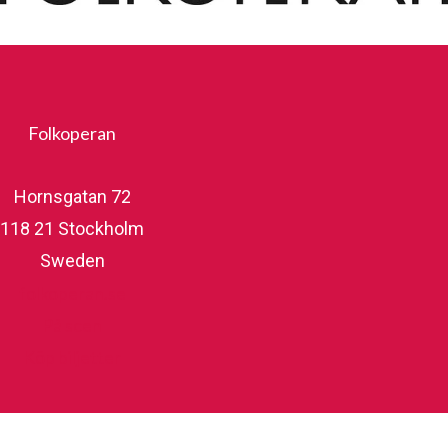
Folkoperan
Hornsgatan 72
118 21 Stockholm
Sweden
folkoperan.se
På scen
Köp biljetter