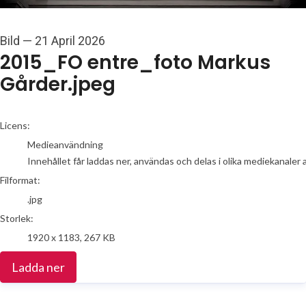
Bild
—
21 April 2026
2015_FO entre_foto Markus
Gårder.jpeg
go to media item
Licens:
Medieanvändning
Innehållet får laddas ner, användas och delas i olika mediekanaler 
Filformat:
.jpg
Storlek:
1920 x 1183, 267 KB
Ladda ner