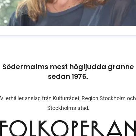
usanne Reuszner
resskontakt
Kommunikationschef
usanne.reuszner@folkoperan.se
070-218 46 51
Södermalms mest högljudda granne
sedan 1976.
Vi erhåller anslag från Kulturrådet, Region Stockholm och
Stockholms stad.